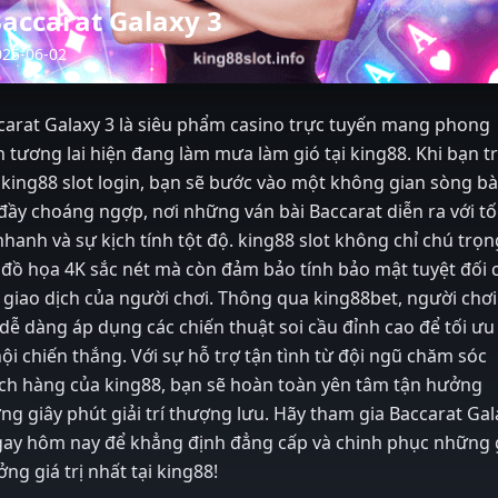
accarat Galaxy 3
025-06-02
carat Galaxy 3 là siêu phẩm casino trực tuyến mang phong
h tương lai hiện đang làm mưa làm gió tại king88. Khi bạn t
 king88 slot login, bạn sẽ bước vào một không gian sòng bà
 đầy choáng ngợp, nơi những ván bài Baccarat diễn ra với tố
nhanh và sự kịch tính tột độ. king88 slot không chỉ chú trọn
 đồ họa 4K sắc nét mà còn đảm bảo tính bảo mật tuyệt đối 
 giao dịch của người chơi. Thông qua king88bet, người chơi
 dễ dàng áp dụng các chiến thuật soi cầu đỉnh cao để tối ưu
hội chiến thắng. Với sự hỗ trợ tận tình từ đội ngũ chăm sóc
ch hàng của king88, bạn sẽ hoàn toàn yên tâm tận hưởng
ng giây phút giải trí thượng lưu. Hãy tham gia Baccarat Gal
gay hôm nay để khẳng định đẳng cấp và chinh phục những g
ng giá trị nhất tại king88!