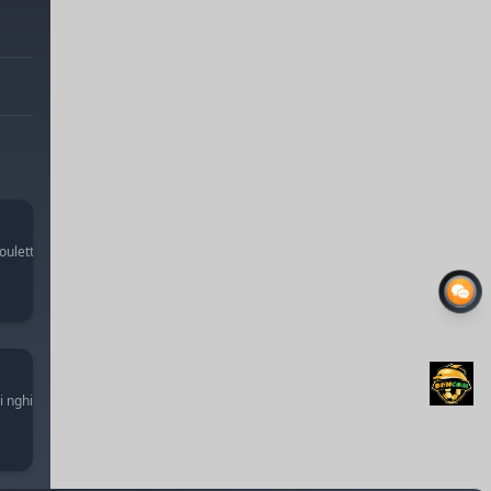
lette. Kết nối ngay tới king88bet để tận hưởng tốc độ quay siêu nhanh và trải nghi
 nghiệm cảm giác phiêu lưu tuyệt đỉnh. Truy cập king88bet để bắt đầu hành trình k