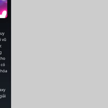
ruy
i vũ
c
g
cho
 có
 hóa
axy
iải