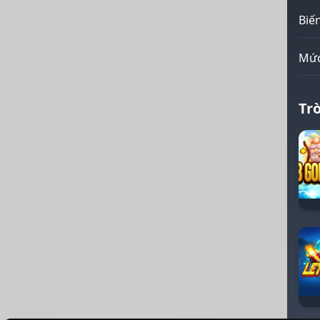
Biế
Mức 
Trò