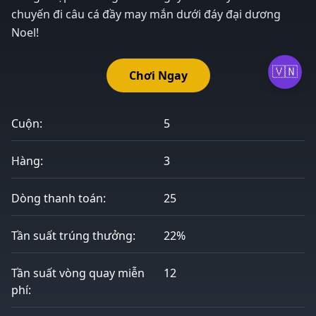
chuyến đi câu cá đầy may mắn dưới đáy đại dương
Noel!
🇻🇳
Chơi Ngay
Cuộn:
5
Hàng:
3
Dòng thanh toán:
25
Tần suất trúng thưởng:
22%
Tần suất vòng quay miễn
12
phí: