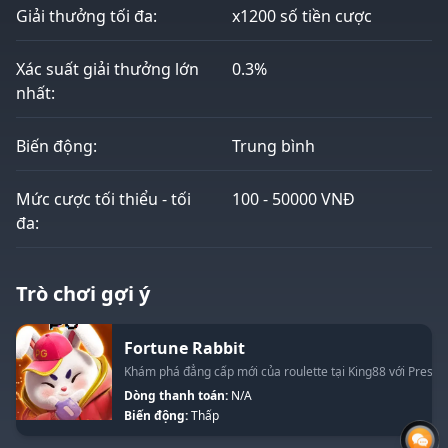
Giải thưởng tối đa:
x1200 số tiền cược
Xác suất giải thưởng lớn
0.3%
nhất:
Biến động:
Trung bình
Mức cược tối thiểu - tối
100 - 50000 VNĐ
đa:
Trò chơi gợi ý
Fortune Rabbit
Khám phá đẳng cấp mới của roulette tại King88 với Prestige 
Dòng thanh toán:
N/A
Biến động:
Thấp