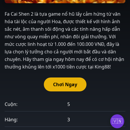
Fa Cai Shen 2 là tựa game nổ hũ lấy cảm hứng từ văn
hóa tài lộc của người Hoa, được thiết kế với hình ảnh
sắc nét, âm thanh sôi động và các tính năng hấp dẫn
như vòng quay miễn phí, nhân đôi giải thưởng. Với
mức cược linh hoạt từ 1.000 đến 100.000 VNĐ, đây là
lựa chọn lý tưởng cho cả người mới bắt đầu và dân
chuyên. Hãy tham gia ngay hôm nay để có cơ hội nhận
thưởng khủng lên tới x1000 tiền cược tại King88!
Chơi Ngay
Cuộn:
5
Hàng:
3
🇻🇳