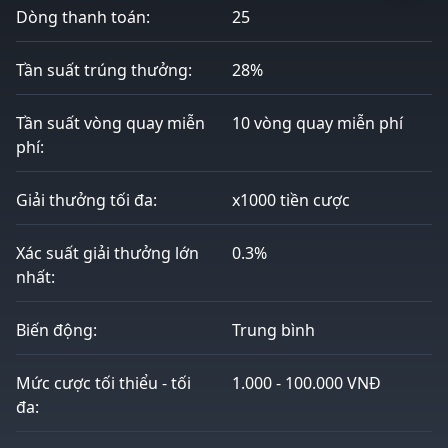
Dòng thanh toán:
25
Tần suất trúng thưởng:
28%
Tần suất vòng quay miễn
10 vòng quay miễn phí
phí:
Giải thưởng tối đa:
x1000 tiền cược
Xác suất giải thưởng lớn
0.3%
nhất:
Biến động:
Trung bình
Mức cược tối thiểu - tối
1.000 - 100.000 VNĐ
đa: